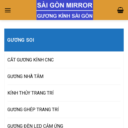
Skip
to
content
GƯƠNG SOI
CẮT GƯƠNG KÍNH CNC
GƯƠNG NHÀ TẮM
KÍNH THỦY TRANG TRÍ
GƯƠNG GHÉP TRANG TRÍ
GƯƠNG ĐÈN LED CẢM ỨNG