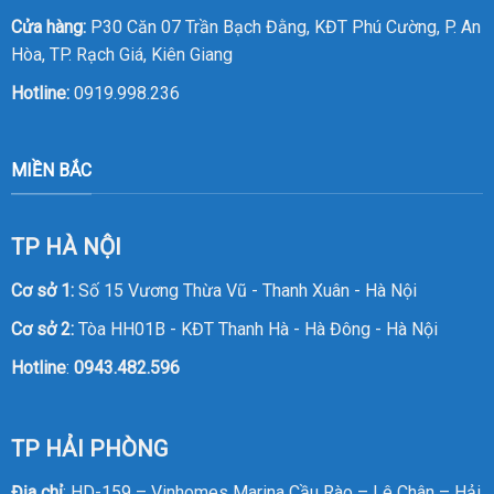
Cửa hàng:
P30 Căn 07 Trần Bạch Đằng, KĐT Phú Cường, P. An
Hòa, TP. Rạch Giá, Kiên Giang
Hotline:
0919.998.236
MIỀN BẮC
TP HÀ NỘI
Cơ sở 1:
Số 15 Vương Thừa Vũ - Thanh Xuân - Hà Nội
Cơ sở 2:
Tòa HH01B - KĐT Thanh Hà - Hà Đông - Hà Nội
Hotline
:
0943.482.596
TP HẢI PHÒNG
Địa chỉ
: HD-159 – Vinhomes Marina Cầu Rào – Lê Chân – Hải