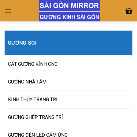
Skip
to
content
GƯƠNG SOI
CẮT GƯƠNG KÍNH CNC
GƯƠNG NHÀ TẮM
KÍNH THỦY TRANG TRÍ
GƯƠNG GHÉP TRANG TRÍ
GƯƠNG ĐÈN LED CẢM ỨNG