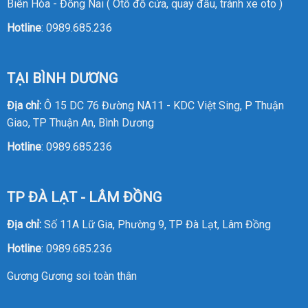
Biên Hòa - Đồng Nai ( Ôtô đỗ cửa, quay đầu, tránh xe oto )
Hotline
:
0989.685.236
TẠI BÌNH DƯƠNG
Địa chỉ:
Ô 15 DC 76 Đường NA11 - KDC Việt Sing, P Thuận
Giao, TP Thuận An, Bình Dương
Hotline
:
0989.685.236
TP ĐÀ LẠT - LÂM ĐỒNG
Địa chỉ:
Số 11A Lữ Gia, Phường 9, TP Đà Lạt, Lâm Đồng
Hotline
:
0989.685.236
Gương
Gương soi toàn thân