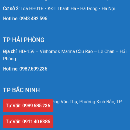
Cơ sở 2:
Tòa HH01B - KĐT Thanh Hà - Hà Đông - Hà Nội
Hotline
:
0943.482.596
TP HẢI PHÒNG
Địa chỉ
: HD-159 – Vinhomes Marina Cầu Rào – Lê Chân – Hải
Phòng
Hotline
:
0987.699.236
TP BẮC NINH
Địa chỉ
: Số 58 Đường Hoàng Văn Thụ, Phường Kinh Bắc, TP
Tư Vấn: 0989.685.236
Bắc Ninh
Hotline
:
0987.699.236
Tư Vấn: 0911.40.8386