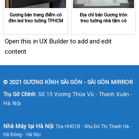
Gương bàn trang điểm có
Địa chỉ bán Gương tròn
đèn led treo tường TPHCM
treo tường nhà tắm có
đèn led TPHCM
Open this in UX Builder to add and edit
content
© 2021 GƯƠNG KÍNH SÀI GÒN - SÀI GÒN MIRROR
Trụ Sở Chính
: Số 15 Vương Thừa Vũ - Thanh Xuân -
Hà Nội
Nhà Máy tại Hà Nội
: Tòa HH01B - Khu Đô Thị Thanh Hà -
Hà Đông - Hà Nội