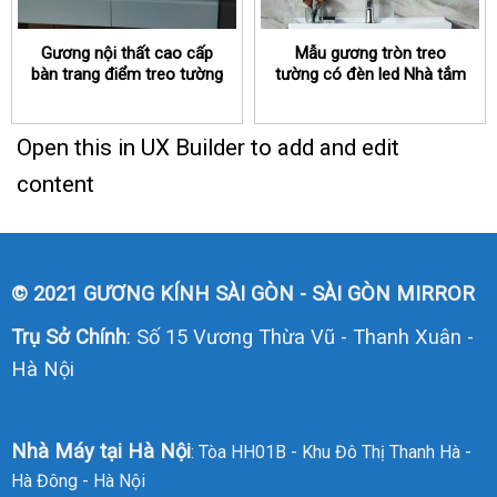
Gương nội thất cao cấp
Mẫu gương tròn treo
bàn trang điểm treo tường
tường có đèn led Nhà tắm
TPHCM
bán chạy tại TPHCM
Open this in UX Builder to add and edit
content
© 2021 GƯƠNG KÍNH SÀI GÒN - SÀI GÒN MIRROR
Trụ Sở Chính
: Số 15 Vương Thừa Vũ - Thanh Xuân -
Hà Nội
Nhà Máy tại Hà Nội
: Tòa HH01B - Khu Đô Thị Thanh Hà -
Hà Đông - Hà Nội