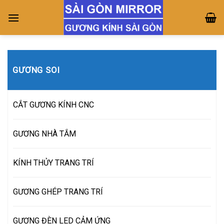
Skip
to
content
GƯƠNG SOI
CẮT GƯƠNG KÍNH CNC
GƯƠNG NHÀ TẮM
KÍNH THỦY TRANG TRÍ
GƯƠNG GHÉP TRANG TRÍ
GƯƠNG ĐÈN LED CẢM ỨNG