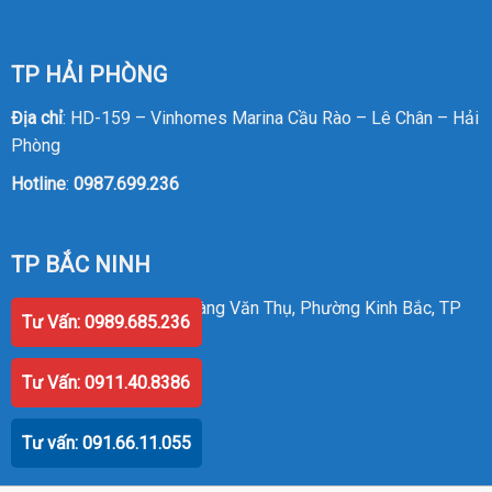
TP HẢI PHÒNG
Địa chỉ
: HD-159 – Vinhomes Marina Cầu Rào – Lê Chân – Hải
Phòng
Hotline
:
0987.699.236
TP BẮC NINH
Địa chỉ
: Số 58 Đường Hoàng Văn Thụ, Phường Kinh Bắc, TP
Tư Vấn: 0989.685.236
Bắc Ninh
Hotline
:
0987.699.236
Tư Vấn: 0911.40.8386
Tư vấn: 091.66.11.055