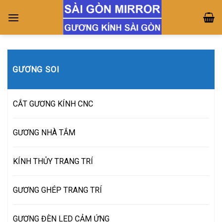
Skip
to
content
GƯƠNG SOI
CẮT GƯƠNG KÍNH CNC
GƯƠNG NHÀ TẮM
KÍNH THỦY TRANG TRÍ
GƯƠNG GHÉP TRANG TRÍ
GƯƠNG ĐÈN LED CẢM ỨNG