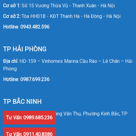
Cơ sở 1:
Số 15 Vương Thừa Vũ - Thanh Xuân - Hà Nội
Cơ sở 2:
Tòa HH01B - KĐT Thanh Hà - Hà Đông - Hà Nội
Hotline
:
0943.482.596
TP HẢI PHÒNG
Địa chỉ
: HD-159 – Vinhomes Marina Cầu Rào – Lê Chân – Hải
Phòng
Hotline
:
0987.699.236
TP BẮC NINH
Địa chỉ
: Số 58 Đường Hoàng Văn Thụ, Phường Kinh Bắc, TP
Tư Vấn: 0989.685.236
Bắc Ninh
Hotline
:
0987.699.236
Tư Vấn: 0911.40.8386