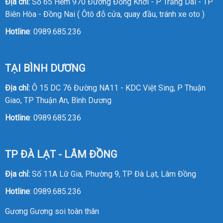
Địa chỉ:
Số 65 Hẻm 970 Đường Đồng Khởi - P Trảng Dài - TP
Biên Hòa - Đồng Nai ( Ôtô đỗ cửa, quay đầu, tránh xe oto )
Hotline
:
0989.685.236
TẠI BÌNH DƯƠNG
Địa chỉ:
Ô 15 DC 76 Đường NA11 - KDC Việt Sing, P Thuận
Giao, TP Thuận An, Bình Dương
Hotline
:
0989.685.236
TP ĐÀ LẠT - LÂM ĐỒNG
Địa chỉ:
Số 11A Lữ Gia, Phường 9, TP Đà Lạt, Lâm Đồng
Hotline
:
0989.685.236
Gương
Gương soi toàn thân