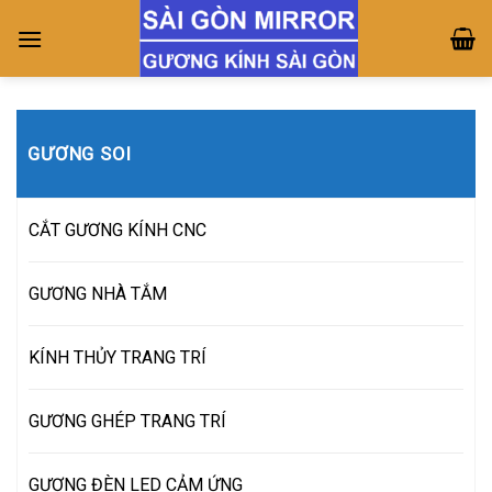
Skip
to
content
GƯƠNG SOI
CẮT GƯƠNG KÍNH CNC
GƯƠNG NHÀ TẮM
KÍNH THỦY TRANG TRÍ
GƯƠNG GHÉP TRANG TRÍ
GƯƠNG ĐÈN LED CẢM ỨNG