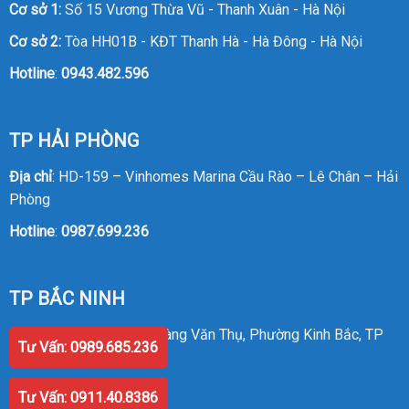
Cơ sở 1:
Số 15 Vương Thừa Vũ - Thanh Xuân - Hà Nội
Cơ sở 2:
Tòa HH01B - KĐT Thanh Hà - Hà Đông - Hà Nội
Hotline
:
0943.482.596
TP HẢI PHÒNG
Địa chỉ
: HD-159 – Vinhomes Marina Cầu Rào – Lê Chân – Hải
Phòng
Hotline
:
0987.699.236
TP BẮC NINH
Địa chỉ
: Số 58 Đường Hoàng Văn Thụ, Phường Kinh Bắc, TP
Tư Vấn: 0989.685.236
Bắc Ninh
Hotline
:
0987.699.236
Tư Vấn: 0911.40.8386