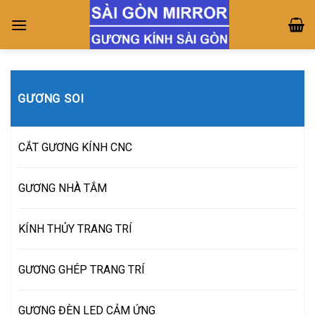
Skip
to
content
GƯƠNG SOI
CẮT GƯƠNG KÍNH CNC
GƯƠNG NHÀ TẮM
KÍNH THỦY TRANG TRÍ
GƯƠNG GHÉP TRANG TRÍ
GƯƠNG ĐÈN LED CẢM ỨNG